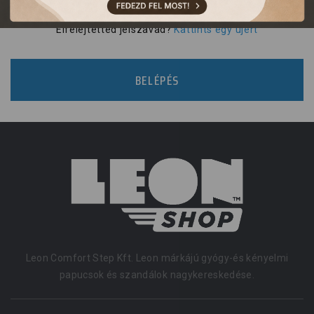
Elfelejtetted jelszavad?
Kattints egy újért
BELÉPÉS
Leon Comfort Step Kft. Leon márkájú gyógy-és kényelmi
papucsok és szandálok nagykereskedése.