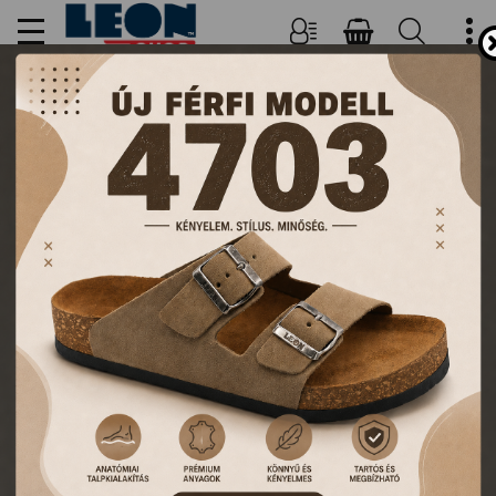
BELÉPÉS
BELÉPÉS
FŐOLDAL
BELÉPÉS
E-mail
Jelszó