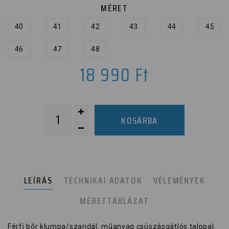
MÉRET
40
41
42
43
44
45
46
47
48
18 990
Ft
KOSÁRBA
LEÍRÁS
TECHNIKAI ADATOK
VÉLEMÉNYEK
MÉRETTÁBLÁZAT
Férfi bőr klumpa/szandál, műanyag csúszásgátlós talppal.