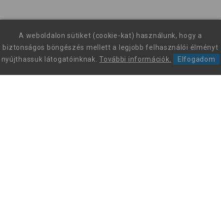
A weboldalon sütiket (cookie-kat) használunk, hogy a
biztonságos böngészés mellett a legjobb felhasználói élményt
nyújthassuk látogatóinknak.
További információk.
Elfogadom
Leon Comfort Step Kft. Leon márkájú gyógy-és kényelmi
papucsok és szandálok nagykereskedése.
+36 70 605 68 46