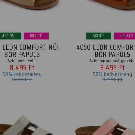
AKCIÓS
KIFUTÓ
AKCIÓS
KIFUTÓ
 LEON COMFORT NŐI
4050 LEON COMFOR
BŐR PAPUCS
BŐR PAPUCS
Szín: bézs velur
Szín: narancssárga velu
8 495 Ft
8 495 Ft
50% kedvezmény
50% kedvezmény
16 990 Ft
16 990 Ft