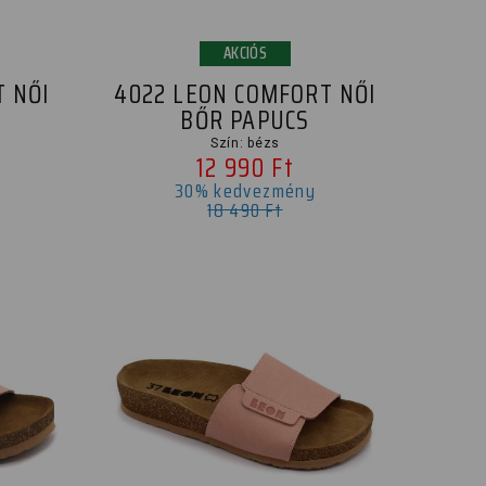
AKCIÓS
T NŐI
4022 LEON COMFORT NŐI
BŐR PAPUCS
Szín: bézs
12 990 Ft
30% kedvezmény
18 490 Ft