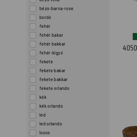
bézs-barna-rose
bordó
fehér
fehér bakar
fehér bakkar
4050
fehér-kígyó
fekete
fekete bakar
fekete bakkar
fekete orlando
kék
kék orlando
led
led orlando
losos