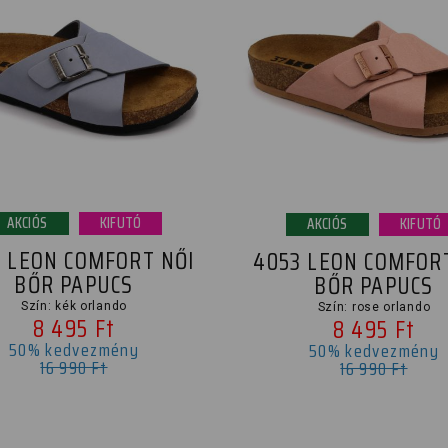
AKCIÓS
KIFUTÓ
AKCIÓS
KIFUTÓ
 LEON COMFORT NŐI
4053 LEON COMFOR
BŐR PAPUCS
BŐR PAPUCS
Szín: kék orlando
Szín: rose orlando
8 495 Ft
8 495 Ft
50% kedvezmény
50% kedvezmény
16 990 Ft
16 990 Ft