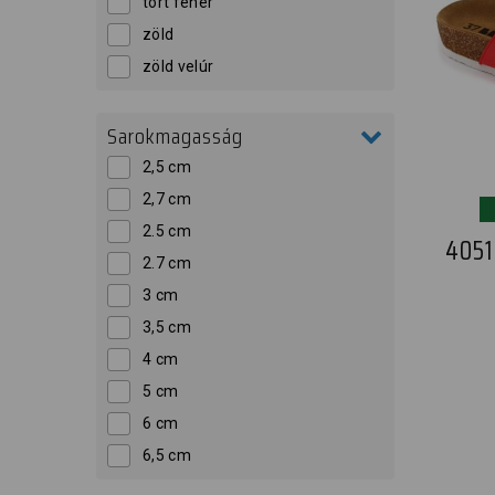
tört fehér
zöld
zöld velúr
Sarokmagasság
2,5 cm
2,7 cm
2.5 cm
405
2.7 cm
3 cm
3,5 cm
4 cm
5 cm
6 cm
6,5 cm