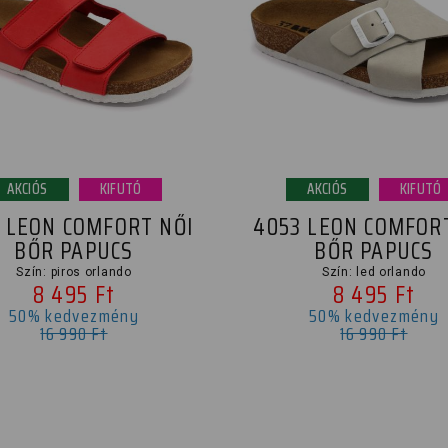
AKCIÓS
KIFUTÓ
AKCIÓS
KIFUTÓ
1 LEON COMFORT NŐI
4053 LEON COMFOR
BŐR PAPUCS
BŐR PAPUCS
Szín: piros orlando
Szín: led orlando
8 495 Ft
8 495 Ft
50% kedvezmény
50% kedvezmény
16 990 Ft
16 990 Ft