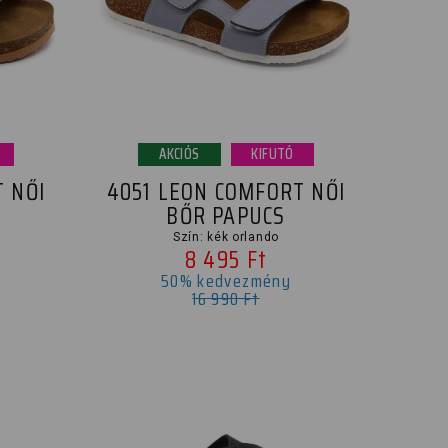
AKCIÓS
KIFUTÓ
 NŐI
4051 LEON COMFORT NŐI
BŐR PAPUCS
Szín: kék orlando
8 495 Ft
50% kedvezmény
16 990 Ft