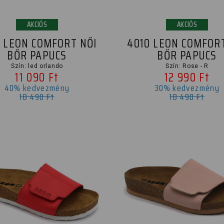
AKCIÓS
AKCIÓS
 LEON COMFORT NŐI
4010 LEON COMFOR
BŐR PAPUCS
BŐR PAPUCS
Szín: led orlando
Szín: Rose - R
11 090 Ft
12 990 Ft
40% kedvezmény
30% kedvezmény
18 490 Ft
18 490 Ft