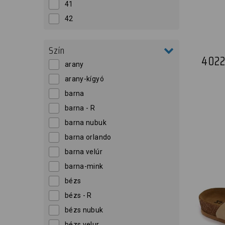
41
42
Szín
4022
arany
arany-kígyó
barna
barna - R
barna nubuk
barna orlando
barna velúr
barna-mink
bézs
bézs - R
bézs nubuk
bézs velur