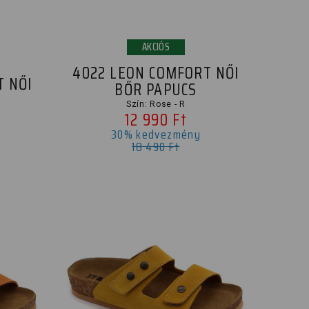
AKCIÓS
4022 LEON COMFORT NŐI
T NŐI
BŐR PAPUCS
Szín: Rose - R
12 990 Ft
30% kedvezmény
18 490 Ft