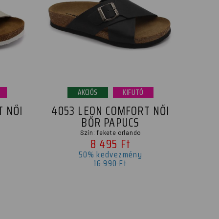
AKCIÓS
KIFUTÓ
T NŐI
4053 LEON COMFORT NŐI
BŐR PAPUCS
Szín: fekete orlando
8 495 Ft
50% kedvezmény
16 990 Ft