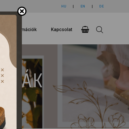
HU
|
EN
|
DE
rlási információk
Kapcsolat
UMPÁK