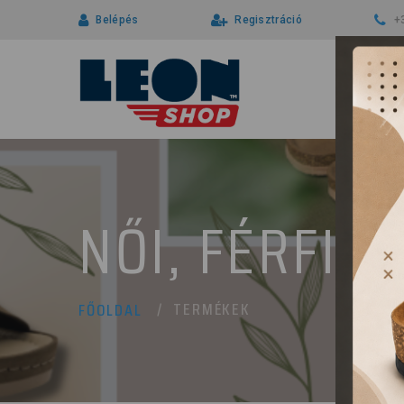
Belépés
Regisztráció
+
NŐI, FÉRFI 
TERMÉKEK
FŐOLDAL