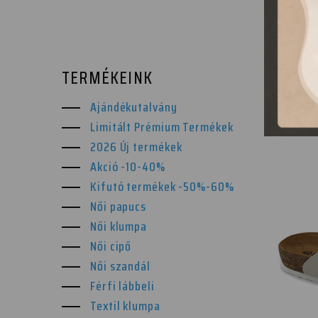
TERMÉKEINK
Ajándékutalvány
Limitált Prémium Termékek
2026 Új termékek
Akció -10-40%
Kifutó termékek -50%-60%
Női papucs
Női klumpa
Női cipő
Női szandál
Férfi lábbeli
Textil klumpa