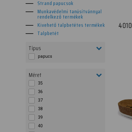
Strand papucsok
Munkavédelmi tanúsítvánnyal
rendelkező termékek
4010
Kivehető talpbetétes termékek
Talpbetét
Típus
papucs
Méret
35
36
37
38
39
40