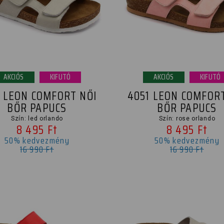
AKCIÓS
KIFUTÓ
AKCIÓS
KIFUTÓ
1 LEON COMFORT NŐI
4051 LEON COMFORT
BŐR PAPUCS
BŐR PAPUCS
Szín: led orlando
Szín: rose orlando
8 495 Ft
8 495 Ft
50% kedvezmény
50% kedvezmény
16 990 Ft
16 990 Ft