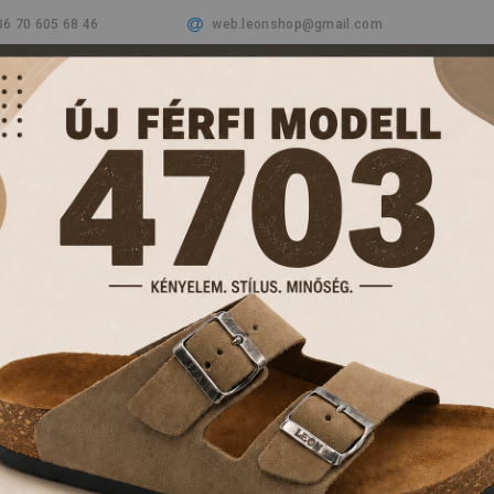
36 70 605 68 46
web.leonshop@gmail.com
Cégünkről
Termékeink
Aktualitások
Vásá
PAPUCSOK ÉS KL