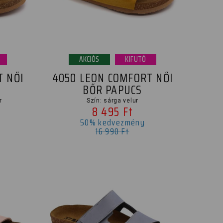
AKCIÓS
KIFUTÓ
T NŐI
4050 LEON COMFORT NŐI
BŐR PAPUCS
r
Szín: sárga velur
8 495 Ft
50% kedvezmény
16 990 Ft