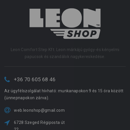
Leon Comfort Step Kft. Leon márkájú gyógy-és kényelmi
papucsok és szandálok nagykereskedése.
+36 70 605 68 46
Az ügyfélszolgálat hívható: munkanapokon 9 és 15 óra között
(ünnepnapokon zárva).
web.leonshop@gmail.com
6728 Szeged Régiposta út
22.