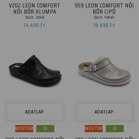
V202 LEON COMFORT
959 LEON COMFORT NŐI
NŐI BŐR KLUMPA
BŐR CIPŐ
Sarokmagasság
Szín: zöld
Szín: fehér
14 490 Ft
18 490 Ft
2,5 cm
2,7 cm
3 cm
3,5 cm
4 cm
5 cm
ADATLAP
ADATLAP
TANÚSÍTVÁNY
ÚJ
TANÚSÍTVÁNY
ÚJ