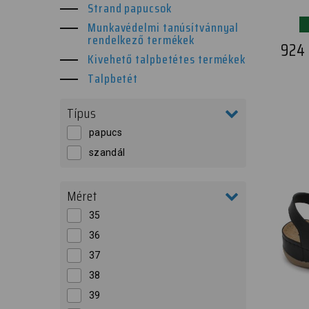
Strand papucsok
Munkavédelmi tanúsítvánnyal
rendelkező termékek
924
Kivehető talpbetétes termékek
Talpbetét
Típus
papucs
szandál
Méret
35
36
37
38
39