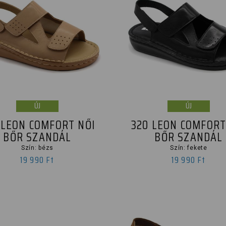
ÚJ
ÚJ
 LEON COMFORT NŐI
320 LEON COMFORT
BŐR SZANDÁL
BŐR SZANDÁL
Szín: bézs
Szín: fekete
19 990 Ft
19 990 Ft