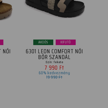
AKCIÓS
KIFUTÓ
 NŐI
6301 LEON COMFORT NŐI
BŐR SZANDÁL
Szín: fekete
7 990 Ft
60% kedvezmény
19 990 Ft