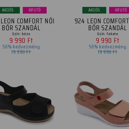
AKCIÓS
KIFUTÓ
AKCIÓS
KIFUTÓ
 LEON COMFORT NŐI
924 LEON COMFORT
BŐR SZANDÁL
BŐR SZANDÁL
Szín: bézs
Szín: fekete
9 990 Ft
9 990 Ft
50% kedvezmény
50% kedvezmény
19 990 Ft
19 990 Ft