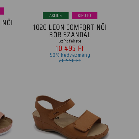
AKCIÓS
KIFUTÓ
 NŐI
1020 LEON COMFORT NŐI
BŐR SZANDÁL
Szín: fekete
10 495 Ft
50% kedvezmény
20 990 Ft