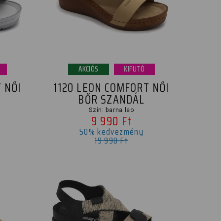
AKCIÓS
KIFUTÓ
 NŐI
1120 LEON COMFORT NŐI
BŐR SZANDÁL
Szín: barna leo
9 990 Ft
50% kedvezmény
19 990 Ft