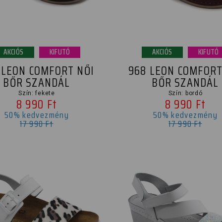
AKCIÓS
KIFUTÓ
AKCIÓS
KIFUTÓ
 LEON COMFORT NŐI
968 LEON COMFORT
BŐR SZANDÁL
BŐR SZANDÁL
Szín: fekete
Szín: bordó
8 990 Ft
8 990 Ft
50% kedvezmény
50% kedvezmény
17 990 Ft
17 990 Ft