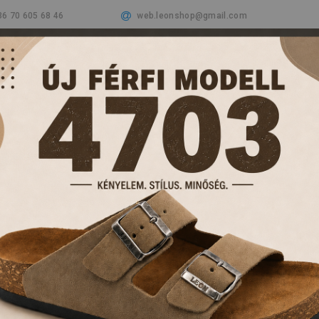
36 70 605 68 46
web.leonshop@gmail.com
Cégünkről
Termékeink
Aktualitások
Vásá
PAPUCSOK ÉS KL