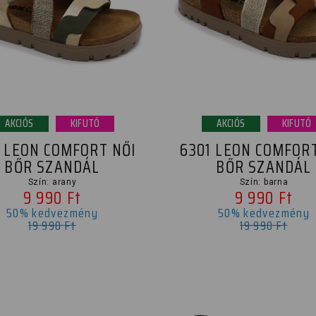
AKCIÓS
KIFUTÓ
AKCIÓS
KIFUTÓ
1 LEON COMFORT NŐI
6301 LEON COMFORT
BŐR SZANDÁL
BŐR SZANDÁL
Szín: arany
Szín: barna
9 990 Ft
9 990 Ft
50% kedvezmény
50% kedvezmény
19 990 Ft
19 990 Ft