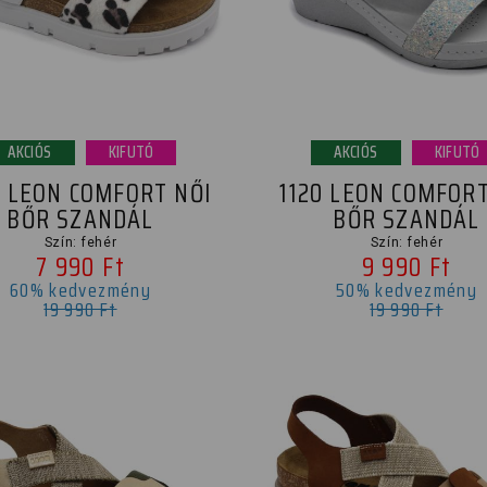
AKCIÓS
KIFUTÓ
AKCIÓS
KIFUTÓ
 LEON COMFORT NŐI
1120 LEON COMFORT
BŐR SZANDÁL
BŐR SZANDÁL
Szín: fehér
Szín: fehér
7 990 Ft
9 990 Ft
60% kedvezmény
50% kedvezmény
19 990 Ft
19 990 Ft