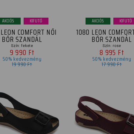
AKCIÓS
KIFUTÓ
AKCIÓS
KIFUTÓ
 LEON COMFORT NŐI
1080 LEON COMFORT
BŐR SZANDÁL
BŐR SZANDÁL
Szín: fekete
Szín: rose
9 990 Ft
8 995 Ft
50% kedvezmény
50% kedvezmény
19 990 Ft
17 990 Ft