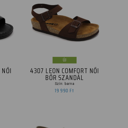
ÚJ
 NŐI
4307 LEON COMFORT NŐI
BŐR SZANDÁL
Szín: barna
19 990 Ft