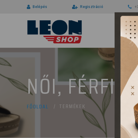
Belépés
Regisztráció
+
NŐI, FÉRFI 
TERMÉKEK
FŐOLDAL