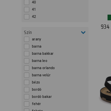
40
41
42
934
Szín
arany
barna
barna bakkar
barna leo
barna orlando
barna velúr
bézs
bordó
bordó bakar
fehér