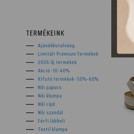
TERMÉKEINK
Ajándékutalvány
Limitált Prémium Termékek
2026 Új termékek
Akció -10-40%
Kifutó termékek -50%-60%
Női papucs
Női klumpa
Női cipő
Női szandál
Férfi lábbeli
Textil klumpa