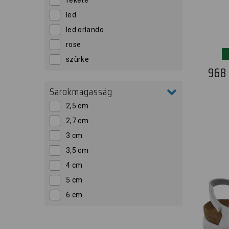
fekete
led
led orlando
rose
szürke
968
Sarokmagasság
2,5 cm
2,7 cm
3 cm
3,5 cm
4 cm
5 cm
6 cm