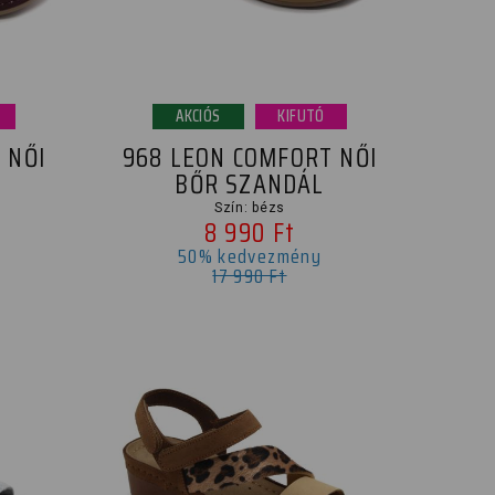
AKCIÓS
KIFUTÓ
 NŐI
968 LEON COMFORT NŐI
BŐR SZANDÁL
Szín: bézs
8 990 Ft
50% kedvezmény
17 990 Ft