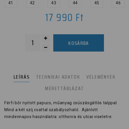
41
42
43
44
45
46
17 990
Ft
KOSÁRBA
LEÍRÁS
TECHNIKAI ADATOK
VÉLEMÉNYEK
MÉRETTÁBLÁZAT
Férfi bőr nyitott papucs, műanyag csúszásgátlós talppal.
Mind a két szíj csattal szabályozható. Ajánlott
mindennapos használatra: otthonra és utcai viseletre.