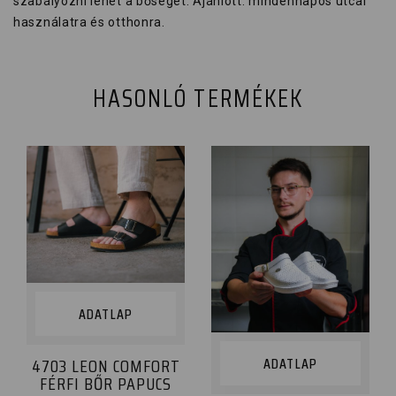
szabályozni lehet a bőséget. Ajánlott: mindennapos utcai
használatra és otthonra.
HASONLÓ TERMÉKEK
ADATLAP
4703 LEON COMFORT
ADATLAP
FÉRFI BŐR PAPUCS