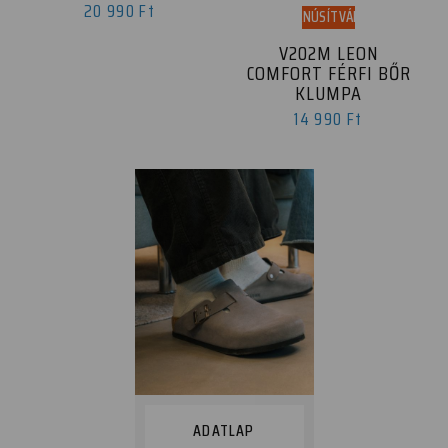
20 990 Ft
TANÚSÍTVÁNY
V202M LEON
COMFORT FÉRFI BŐR
KLUMPA
14 990 Ft
ADATLAP