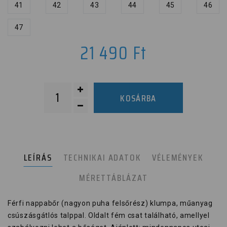
41
42
43
44
45
46
47
21 490
Ft
KOSÁRBA
LEÍRÁS
TECHNIKAI ADATOK
VÉLEMÉNYEK
MÉRETTÁBLÁZAT
Férfi nappabőr (nagyon puha felsőrész) klumpa, műanyag
csúszásgátlós talppal. Oldalt fém csat található, amellyel