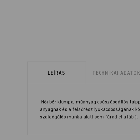
LEÍRÁS
TECHNIKAI ADATO
Női bőr klumpa, műanyag csúszásgátlós talppal
anyagnak és a felsőrész lyukacsosságának kös
szaladgálós munka alatt sem fárad el a láb ).