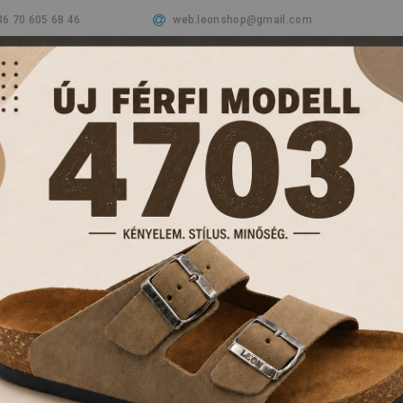
36 70 605 68 46
web.leonshop@gmail.com
Cégünkről
Termékeink
Aktualitások
Vásá
PAPUCSOK ÉS KL