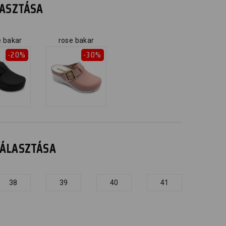
ÁLASZTÁSA
e bakar
rose bakar
-20%
-30%
IVÁLASZTÁSA
38
39
40
41