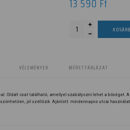
13 590
Ft
KOSÁR
K
VÉLEMÉNYEK
MÉRETTÁBLÁZAT
. Oldalt csat található, amellyel szabályozni lehet a bőséget. A
zönhetően, jól szellőzik. Ajánlott: mindennapos utcai használat