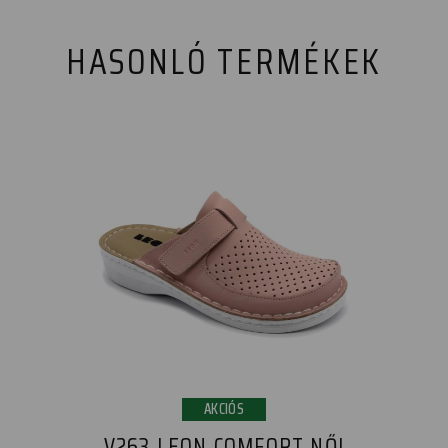
HASONLÓ TERMÉKEK
AKCIÓS
V263 LEON COMFORT NŐI