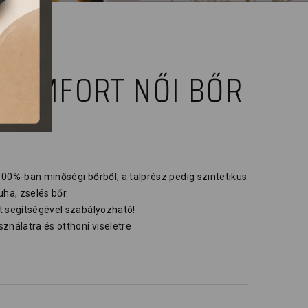
 COMFORT NŐI BŐR
100%-ban minőségi bőrből, a talprész pedig szintetikus
uha, zselés bőr.
t segítségével szabályozható!
ználatra és otthoni viseletre