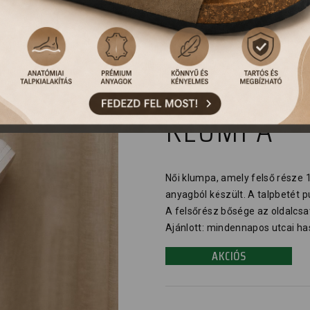
1024 LEON
KLUMPA
Női klumpa, amely felső része 
anyagból készült. A talpbetét p
A felsőrész bősége az oldalcsa
Ajánlott: mindennapos utcai has
AKCIÓS