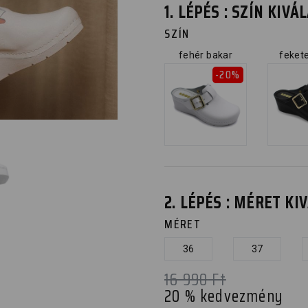
1. LÉPÉS : SZÍN KIV
SZÍN
fehér bakar
feket
-20%
2. LÉPÉS : MÉRET K
MÉRET
36
37
16 990
Ft
20
% kedvezmény