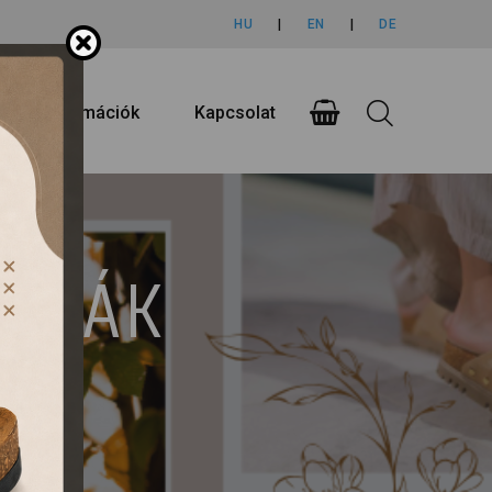
HU
|
EN
|
DE
rlási információk
Kapcsolat
UMPÁK