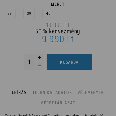
MÉRET
38
39
40
19 990
Ft
50
% kedvezmény
9 990
Ft
KOSÁRBA
LEÍRÁS
TECHNIKAI ADATOK
VÉLEMÉNYEK
MÉRETTÁBLÁZAT
Dekoratív női bőr szandál, műanyag talppal. A talpbetét