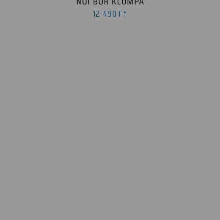
NŐI BŐR KLUMPA
12 490 Ft