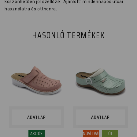
köszönhetően jól szellőzik. Ajánlott: mindennapos utcai
használatra és otthonra.
HASONLÓ TERMÉKEK
ADATLAP
ADATLAP
AKCIÓS
TANÚSÍTVÁNY
ÚJ