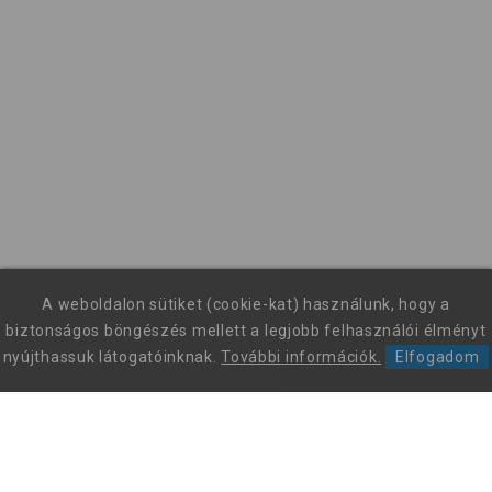
A weboldalon sütiket (cookie-kat) használunk, hogy a
biztonságos böngészés mellett a legjobb felhasználói élményt
nyújthassuk látogatóinknak.
További információk.
Elfogadom