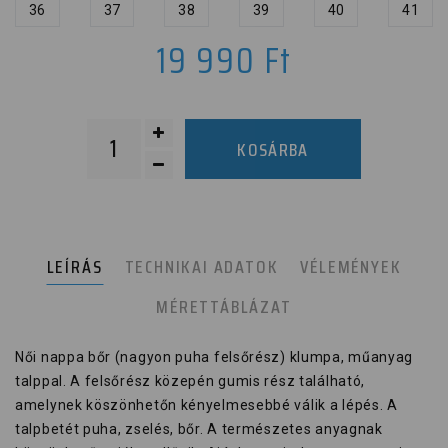
36
37
38
39
40
41
19 990
Ft
KOSÁRBA
LEÍRÁS
TECHNIKAI ADATOK
VÉLEMÉNYEK
MÉRETTÁBLÁZAT
Női nappa bőr (nagyon puha felsőrész) klumpa, műanyag
talppal. A felsőrész közepén gumis rész található,
amelynek köszönhetőn kényelmesebbé válik a lépés. A
talpbetét puha, zselés, bőr. A természetes anyagnak