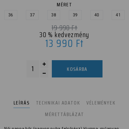
MÉRET
36
37
38
39
40
41
19 990
Ft
30
% kedvezmény
13 990
Ft
KOSÁRBA
LEÍRÁS
TECHNIKAI ADATOK
VÉLEMÉNYEK
MÉRETTÁBLÁZAT
Női nappa bőr (nagyon puha felsőrész) klumpa, műanyag