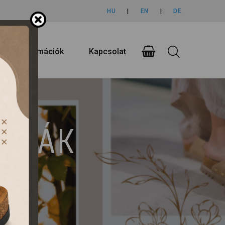
HU
|
EN
|
DE
rlási információk
Kapcsolat
UMPÁK