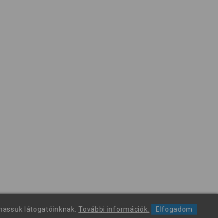
thassuk látogatóinknak.
További információk.
Elfogadom