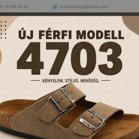
36 70 605 68 46
web.leonshop@gmail.com
Cégünkről
Termékeink
Aktualitások
Vásá
PAPUCSOK ÉS KL