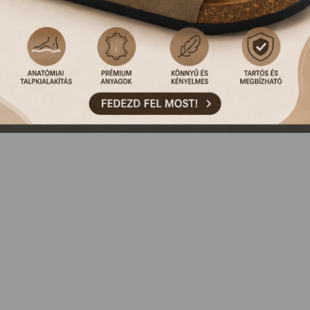
NCS ILYEN TERMÉKÜNK, VAGY MÁR KORÁBBAN