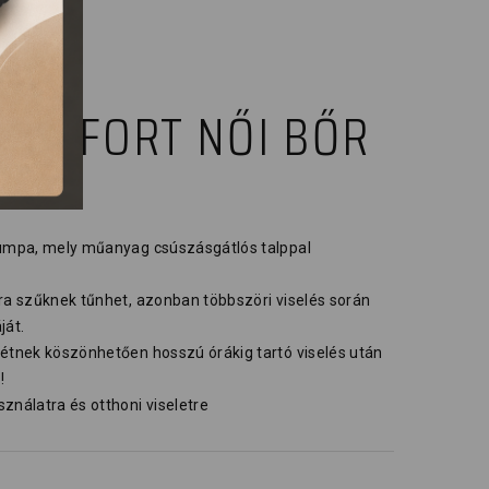
COMFORT NŐI BŐR
lumpa, mely műanyag csúszásgátlós talppal
sra szűknek tűnhet, azonban többszöri viselés során
ját.
tétnek köszönhetően hosszú órákig tartó viselés után
!
ználatra és otthoni viseletre