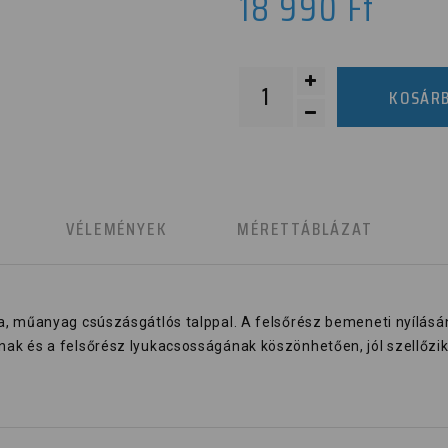
18 990
Ft
KOSÁR
K
VÉLEMÉNYEK
MÉRETTÁBLÁZAT
, műanyag csúszásgátlós talppal. A felsőrész bemeneti nyílásáná
k és a felsőrész lyukacsosságának köszönhetően, jól szellőzik