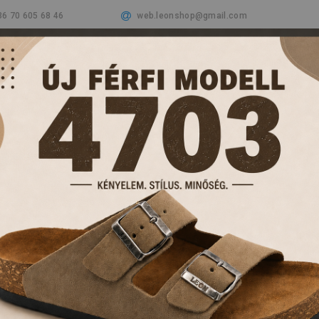
36 70 605 68 46
web.leonshop@gmail.com
Cégünkről
Termékeink
Aktualitások
Vásá
PAPUCSOK ÉS KL