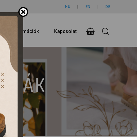
HU
|
EN
|
DE
rlási információk
Kapcsolat
UMPÁK