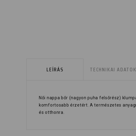
LEÍRÁS
TECHNIKAI ADATO
Női nappa bőr (nagyon puha felsőrész) klumpa
komfortosabb érzetért. A természetes anyagna
és otthonra.