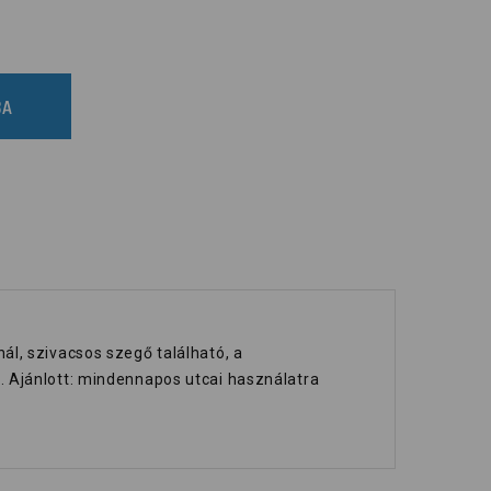
BA
l, szivacsos szegő található, a
. Ajánlott: mindennapos utcai használatra