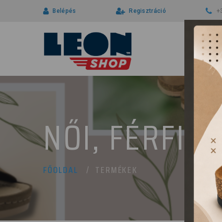
Belépés
Regisztráció
+
NŐI, FÉRFI 
TERMÉKEK
FŐOLDAL