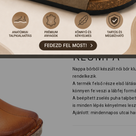
360 LEON 
KLUMPA
Nappa bőrből készült női bőr k
rendelkezik.
A termék felső része első látá
könnyen felveszi a lábfej formá
A beépített zselés puha talpbe
is minden lépés kényelmes lesz
Ajánlott: mindennapos utcai has