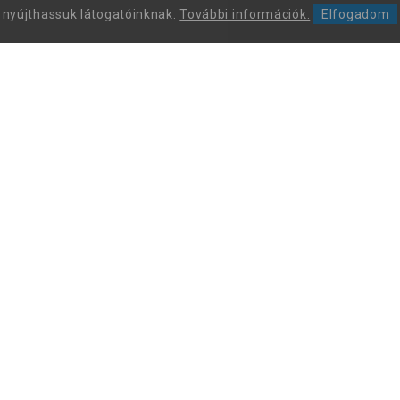
nyújthassuk látogatóinknak.
További információk.
Elfogadom
Leon Comfort Step Kft. Leon márkájú gyógy-és kényelmi
papucsok és szandálok nagykereskedése.
+36 70 605 68 46
Az ügyfélszolgálat hívható: munkanapokon 9 és 15 óra között
(ünnepnapokon zárva).