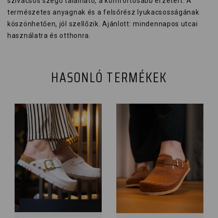
szivacsos szegő található, a komfortosabb érzetért. A
természetes anyagnak és a felsőrész lyukacsosságának
köszönhetően, jól szellőzik. Ajánlott: mindennapos utcai
használatra és otthonra.
HASONLÓ TERMÉKEK