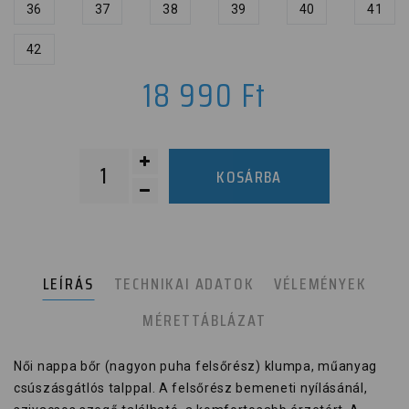
36
37
38
39
40
41
42
18 990
Ft
KOSÁRBA
LEÍRÁS
TECHNIKAI ADATOK
VÉLEMÉNYEK
MÉRETTÁBLÁZAT
Női nappa bőr (nagyon puha felsőrész) klumpa, műanyag
csúszásgátlós talppal. A felsőrész bemeneti nyílásánál,