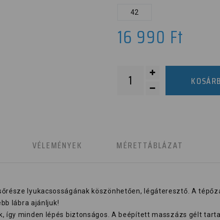
42
16 990
Ft
KOSÁR
K
VÉLEMÉNYEK
MÉRETTÁBLÁZAT
lsőrésze lyukacsosságának köszönhetően, légáteresztő. A tépőz
ebb lábra ajánljuk!
k, így minden lépés biztonságos. A beépített masszázs gélt tart