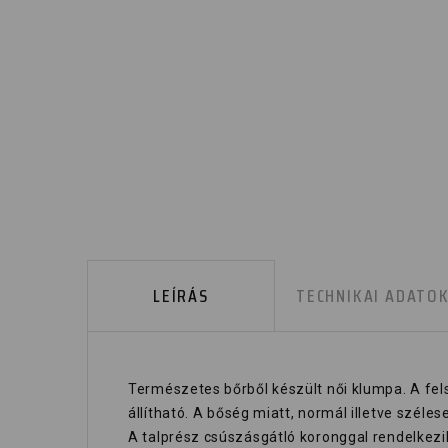
LEÍRÁS
TECHNIKAI ADATO
Természetes bőrből készült női klumpa. A fe
állítható. A bőség miatt, normál illetve széles
A talprész csúszásgátló koronggal rendelkezi