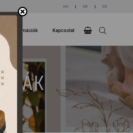
HU
|
EN
|
DE
rlási információk
Kapcsolat
UMPÁK