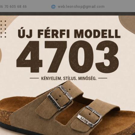
36 70 605 68 46
web.leonshop@gmail.com
Cégünkről
Termékeink
Aktualitások
Vásá
PAPUCSOK ÉS KL