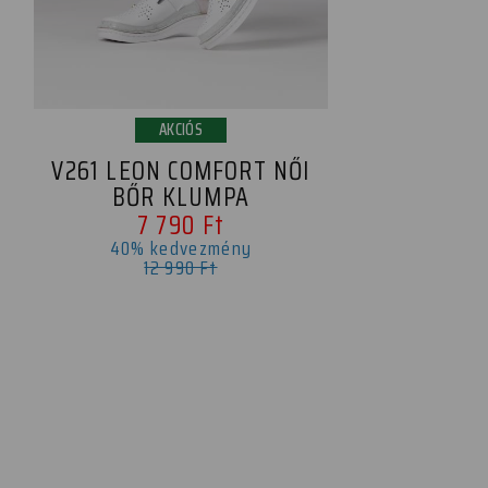
AKCIÓS
V261 LEON COMFORT NŐI
BŐR KLUMPA
7 790 Ft
40% kedvezmény
12 990 Ft