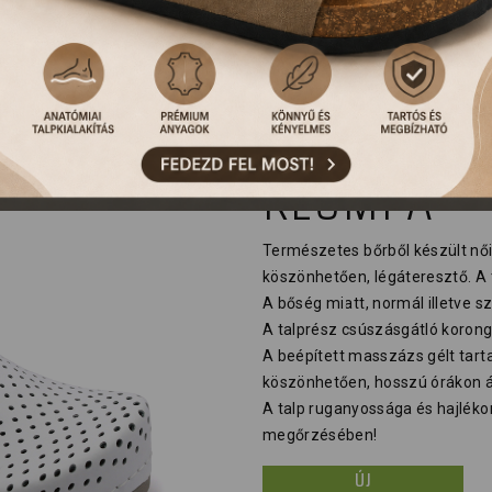
500 LEON 
KLUMPA
Természetes bőrből készült nő
köszönhetően, légáteresztő. A 
A bőség miatt, normál illetve sz
A talprész csúszásgátló korong
A beépített masszázs gélt tart
köszönhetően, hosszú órákon át
A talp ruganyossága és hajléko
megőrzésében!
ÚJ