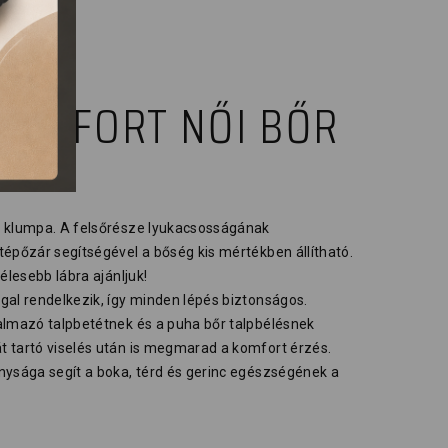
COMFORT NŐI BŐR
i klumpa. A felsőrésze lyukacsosságának
tépőzár segítségével a bőség kis mértékben állítható.
élesebb lábra ajánljuk!
gal rendelkezik, így minden lépés biztonságos.
almazó talpbetétnek és a puha bőr talpbélésnek
 tartó viselés után is megmarad a komfort érzés.
nysága segít a boka, térd és gerinc egészségének a