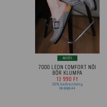
AKCIÓS
7000 LEON COMFORT NŐI
BŐR KLUMPA
13 990 Ft
30% kedvezmény
19 990 Ft