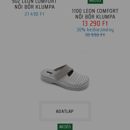
902 LEON COMFORT
AKCIÓS
NŐI BŐR KLUMPA
1100 LEON COMFORT
21 490 Ft
NŐI BŐR KLUMPA
13 290 Ft
30% kedvezmény
18 990 Ft
ADATLAP
AKCIÓS