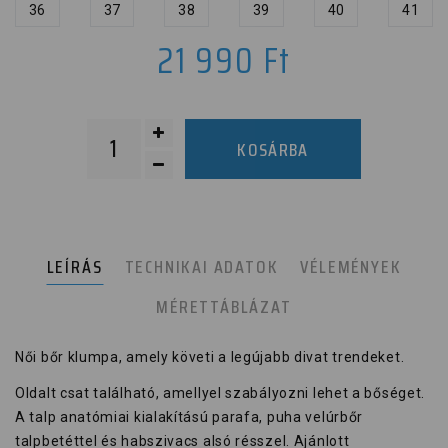
36
37
38
39
40
41
21 990
Ft
KOSÁRBA
LEÍRÁS
TECHNIKAI ADATOK
VÉLEMÉNYEK
MÉRETTÁBLÁZAT
Női bőr klumpa, amely követi a legújabb divat trendeket.
Oldalt csat található, amellyel szabályozni lehet a bőséget.
A talp anatómiai kialakítású parafa, puha velúrbőr
talpbetéttel és habszivacs alsó résszel. Ajánlott