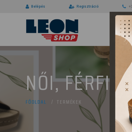
Belépés
Regisztráció
+
NŐI, FÉRFI 
TERMÉKEK
FŐOLDAL