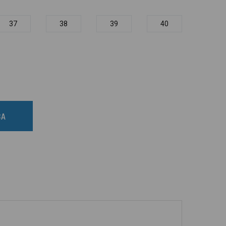
37
38
39
40
BA