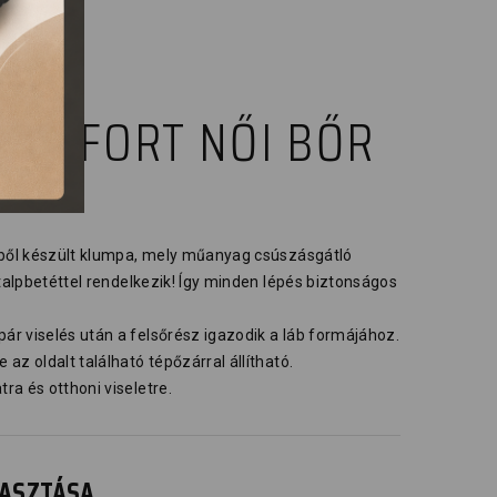
COMFORT NŐI BŐR
rből készült klumpa, mely műanyag csúszásgátló
 talpbetéttel rendelkezik! Így minden lépés biztonságos
r viselés után a felsőrész igazodik a láb formájához.
az oldalt található tépőzárral állítható.
a és otthoni viseletre.
ÁLASZTÁSA