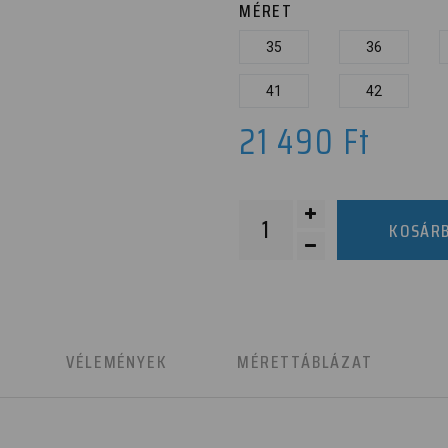
MÉRET
35
36
41
42
21 490
Ft
KOSÁR
K
VÉLEMÉNYEK
MÉRETTÁBLÁZAT