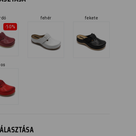
rdó
fehér
fekete
-50%
ros
IVÁLASZTÁSA