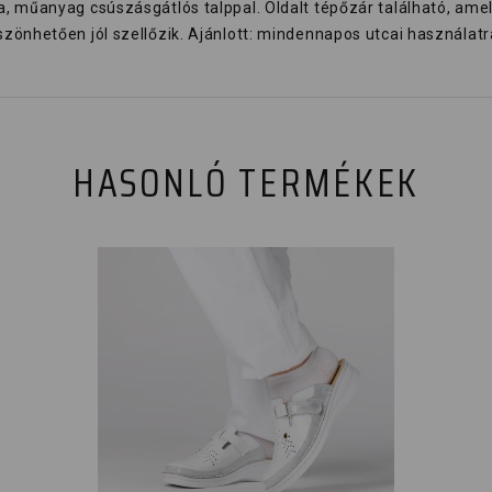
 műanyag csúszásgátlós talppal. Oldalt tépőzár található, amell
zönhetően jól szellőzik. Ajánlott: mindennapos utcai használatr
HASONLÓ TERMÉKEK