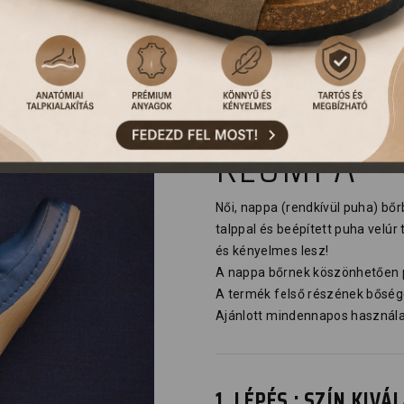
902 LEON 
KLUMPA
Női, nappa (rendkívül puha) bő
talppal és beépített puha velúr
és kényelmes lesz!
A nappa bőrnek köszönhetően pá
A termék felső részének bősége 
Ajánlott mindennapos használatr
1. LÉPÉS : SZÍN KIV