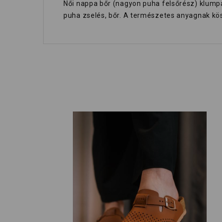
Női nappa bőr (nagyon puha felsőrész) klumpa,
puha zselés, bőr. A természetes anyagnak kös