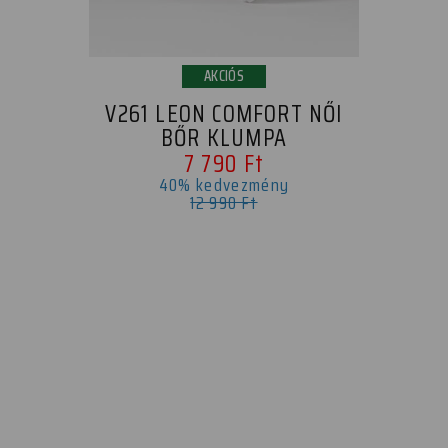
AKCIÓS
V261 LEON COMFORT NŐI
BŐR KLUMPA
7 790 Ft
40% kedvezmény
12 990 Ft