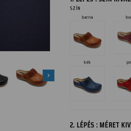
SZÍN
barna
bo
kék
pi
2. LÉPÉS : MÉRET K