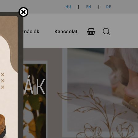
HU
|
EN
|
DE
rlási információk
Kapcsolat
UMPÁK