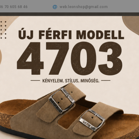
36 70 605 68 46
web.leonshop@gmail.com
Cégünkről
Termékeink
Aktualitások
Vásá
PAPUCSOK ÉS KL