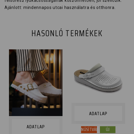
felsőrész lyukacsosságának köszönhetően, jól szellőzik.
Ajánlott: mindennapos utcai használatra és otthonra.
HASONLÓ TERMÉKEK
ADATLAP
ADATLAP
TANÚSÍTVÁNY
ÚJ