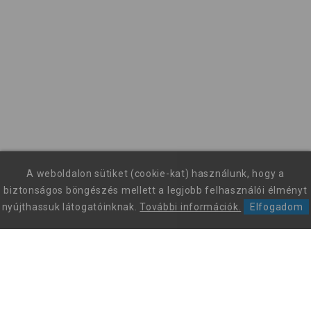
A weboldalon sütiket (cookie-kat) használunk, hogy a
biztonságos böngészés mellett a legjobb felhasználói élményt
nyújthassuk látogatóinknak.
További információk.
Elfogadom