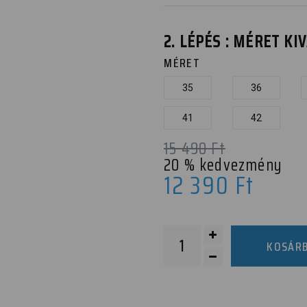
2. LÉPÉS : MÉRET K
MÉRET
35
36
41
42
15 490
Ft
20
% kedvezmény
12 390
Ft
KOSÁR