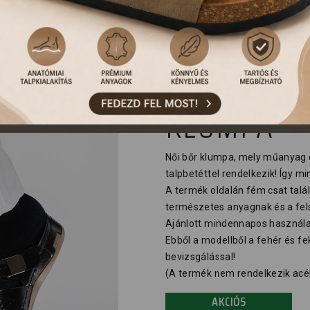
950 LEON 
KLUMPA
Női bőr klumpa, mely műanyag c
talpbetéttel rendelkezik! Így m
A termék oldalán fém csat talá
természetes anyagnak és a fels
Ajánlott mindennapos használatr
Ebből a modellből a fehér és f
bevizsgálással!
(A termék nem rendelkezik acél
AKCIÓS