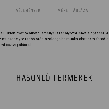
K
VÉLEMÉNYEK
MÉRETTÁBLÁZAT
 Oldalt csat található, amellyel szabályozni lehet a bőséget. A 
munkahelyre ( több órás, szaladgálós munka alatt sem fárad el a
mi bevizsgálással.
HASONLÓ TERMÉKEK