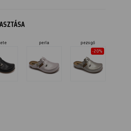
ÁLASZTÁSA
kete
perla
pezsgő
-20%