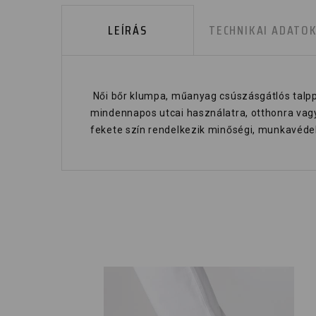
LEÍRÁS
TECHNIKAI ADATO
Női bőr klumpa, műanyag csúszásgátlós talppal.
mindennapos utcai használatra, otthonra vagy 
fekete szín rendelkezik minőségi, munkavédel