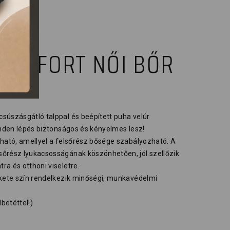
COMFORT NŐI BŐR
súszásgátló talppal és beépített puha velúr
inden lépés biztonságos és kényelmes lesz!
lható, amellyel a felsőrész bősége szabályozható. A
őrész lyukacsosságának köszönhetően, jól szellőzik.
a és otthoni viseletre.
ekete szín rendelkezik minőségi, munkavédelmi
betéttel!)