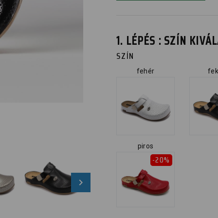
1. LÉPÉS : SZÍN KIV
SZÍN
fehér
fe
piros
-20%