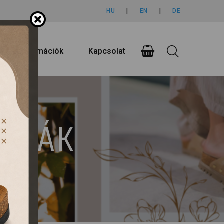
HU
|
EN
|
DE
rlási információk
Kapcsolat
UMPÁK