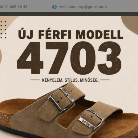
36 70 605 68 46
web.leonshop@gmail.com
Cégünkről
Termékeink
Aktualitások
Vásá
PAPUCSOK ÉS KL