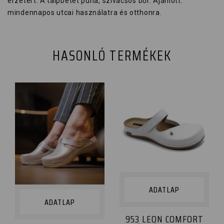
érzetért. A talpbetét puha, szivacsos bőr. Ajánlott:
mindennapos utcai használatra és otthonra.
HASONLÓ TERMÉKEK
ADATLAP
ADATLAP
953 LEON COMFORT