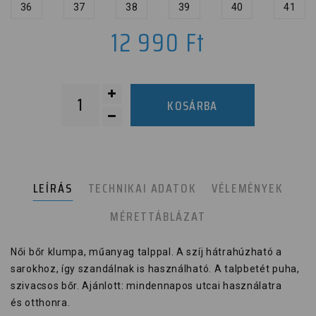
36
37
38
39
40
41
12 990
Ft
KOSÁRBA
LEÍRÁS
TECHNIKAI ADATOK
VÉLEMÉNYEK
MÉRETTÁBLÁZAT
Női bőr klumpa, műanyag talppal. A szíj hátrahúzható a
sarokhoz, így szandálnak is használható. A talpbetét puha,
szivacsos bőr. Ajánlott: mindennapos utcai használatra
és otthonra.