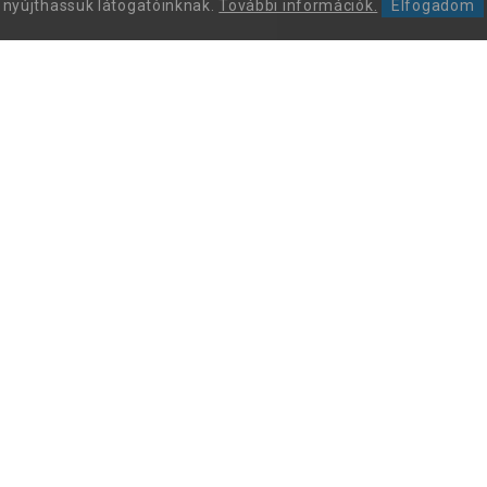
nyújthassuk látogatóinknak.
További információk.
Elfogadom
Leon Comfort Step Kft. Leon márkájú gyógy-és kényelmi
papucsok és szandálok nagykereskedése.
+36 70 605 68 46
Az ügyfélszolgálat hívható: munkanapokon 9 és 15 óra között
(ünnepnapokon zárva).
web.leonshop@gmail.com