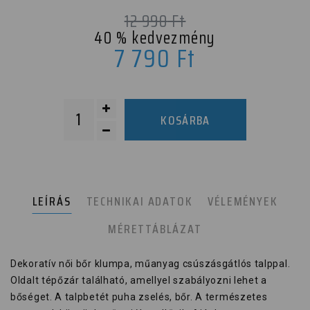
12 990
Ft
40
% kedvezmény
7 790
Ft
KOSÁRBA
LEÍRÁS
TECHNIKAI ADATOK
VÉLEMÉNYEK
MÉRETTÁBLÁZAT
Dekoratív női bőr klumpa, műanyag csúszásgátlós talppal.
Oldalt tépőzár található, amellyel szabályozni lehet a
bőséget. A talpbetét puha zselés, bőr. A természetes