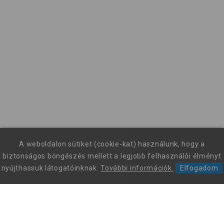
A weboldalon sütiket (cookie-kat) használunk, hogy a
biztonságos böngészés mellett a legjobb felhasználói élményt
nyújthassuk látogatóinknak.
További információk.
Elfogadom