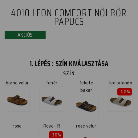
4010 LEON COMFORT NŐI BŐR
PAPUCS
AKCIÓS
1. LÉPÉS : SZÍN KIVÁLASZTÁSA
SZÍN
barna velúr
fehér
fekete
led orlando
bakar
-40%
rose
Rose - R
rose velur
-30%