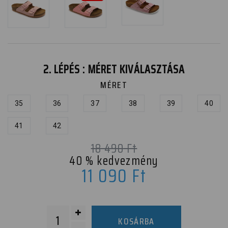
2. LÉPÉS : MÉRET KIVÁLASZTÁSA
MÉRET
35
36
37
38
39
40
41
42
18 490
Ft
40
% kedvezmény
11 090
Ft
KOSÁRBA