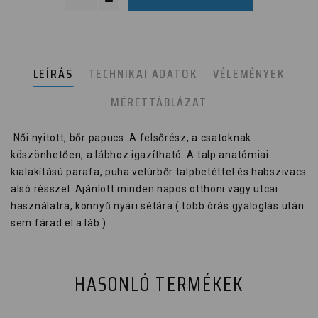
LEÍRÁS
TECHNIKAI ADATOK
VÉLEMÉNYEK
MÉRETTÁBLÁZAT
Női nyitott, bőr papucs. A felsőrész, a csatoknak
köszönhetően, a lábhoz igazítható. A talp anatómiai
kialakítású parafa, puha velúrbőr talpbetéttel és habszivacs
alsó résszel. Ajánlott minden napos otthoni vagy utcai
használatra, könnyű nyári sétára ( több órás gyaloglás után
sem fárad el a láb ).
HASONLÓ TERMÉKEK