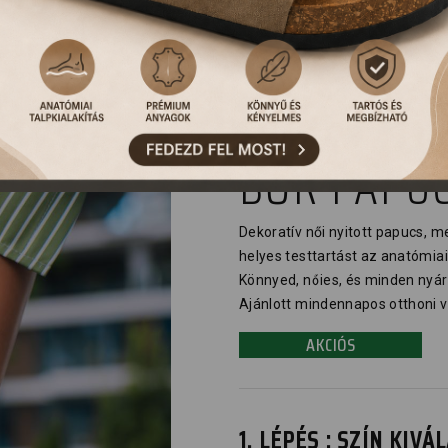
4054 LEON
BŐR PAPU
Dekoratív női nyitott papucs, 
helyes testtartást az anatómiai 
Könnyed, nőies, és minden nyár
Ajánlott mindennapos otthoni v
AKCIÓS
1. LÉPÉS : SZÍN KIV