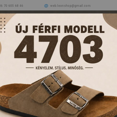
36 70 605 68 46
web.leonshop@gmail.com
Cégünkről
Termékeink
Aktualitások
Vásá
PAPUCSOK ÉS KL