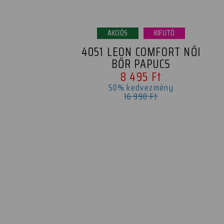
AKCIÓS
KIFUTÓ
4051 LEON COMFORT NŐI
BŐR PAPUCS
8 495 Ft
50% kedvezmény
16 990 Ft