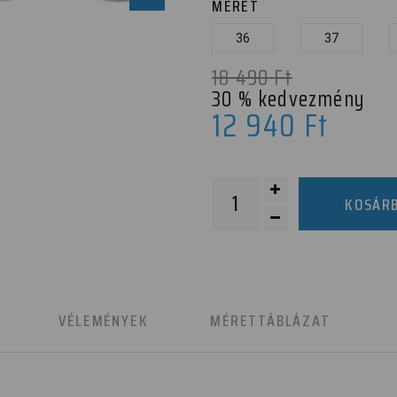
MÉRET
36
37
18 490
Ft
30
% kedvezmény
12 940
Ft
KOSÁR
K
VÉLEMÉNYEK
MÉRETTÁBLÁZAT