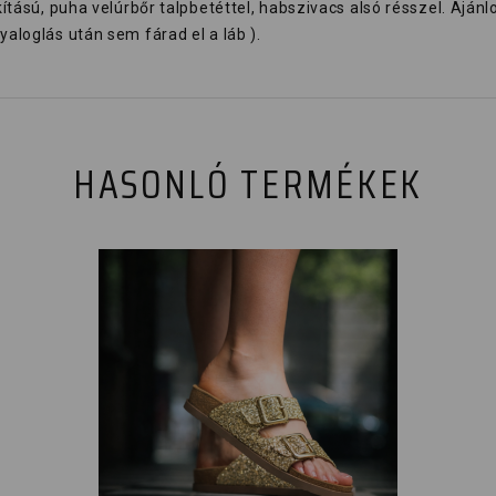
akítású, puha velúrbőr talpbetéttel, habszivacs alsó résszel. Aján
yaloglás után sem fárad el a láb ).
HASONLÓ TERMÉKEK