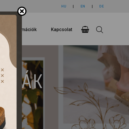
HU
|
EN
|
DE
rlási információk
Kapcsolat
UMPÁK