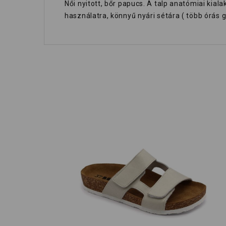
Női nyitott, bőr papucs. A talp anatómiai kial
használatra, könnyű nyári sétára ( több órás g