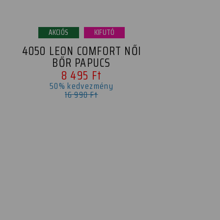
AKCIÓS
KIFUTÓ
4050 LEON COMFORT NŐI
BŐR PAPUCS
8 495 Ft
50% kedvezmény
16 990 Ft