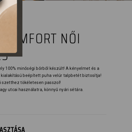
 COMFORT NŐI
CS
mely 100% minőségi bőrből készült! A kényelmet és a
kialakítású beépített puha velúr talpbetét biztosítja!
i szetthez tökéletesen passzol!
agy utcai használatra, könnyű nyári sétára.
ÁLASZTÁSA