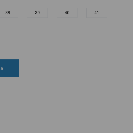
38
39
40
41
BA