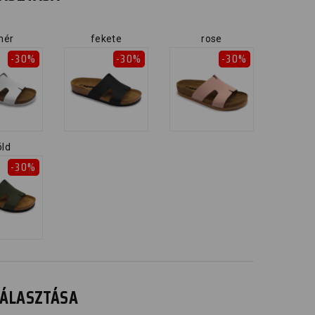
hér
fekete
rose
-30%
-30%
-30%
öld
-30%
IVÁLASZTÁSA