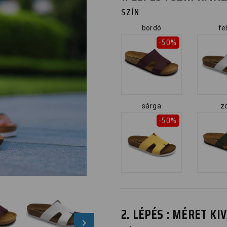
SZÍN
bordó
fe
-50%
sárga
z
-50%
2. LÉPÉS : MÉRET K