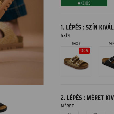
AKCIÓS
1. LÉPÉS : SZÍN KIV
SZÍN
bézs
fe
-30%
2. LÉPÉS : MÉRET K
MÉRET