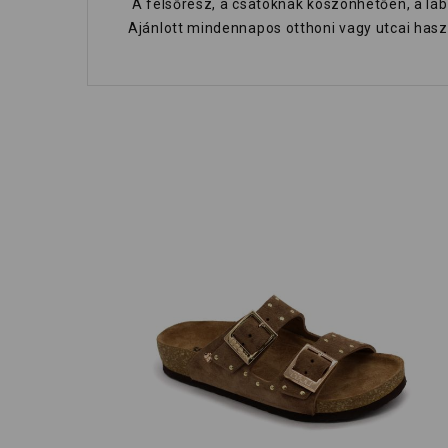
A felsőrész, a csatoknak köszönhetően, a lábh
Ajánlott mindennapos otthoni vagy utcai haszn