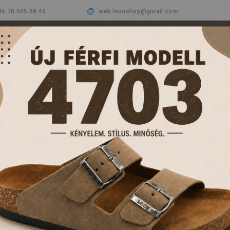
36 70 605 68 46
web.leonshop@gmail.com
Cégünkről
Termékeink
Aktualitások
Vásá
PAPUCSOK ÉS KL