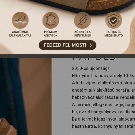
6017 LEON
PAPUCS
2030-os újdonság!
Női nyitott papucs, amely 100%
A két szíjon található csatokna
anatómiai kialakítású parafa, a
habszivacs alsó résszel rendelk
A termék jellegzetessége, hogy
be, ezzel hangsúlyozva a stílus
Ez a termék igazi nyári alapdar
használatra, könnyű nyári sétár