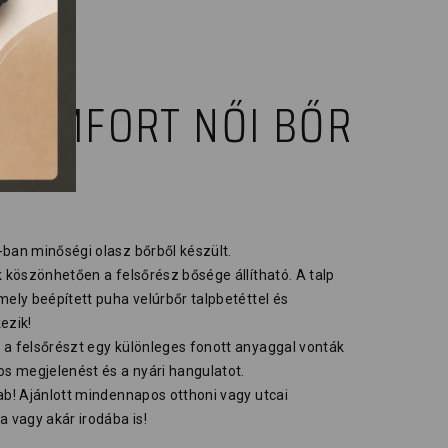
 COMFORT NŐI BŐR
-ban minőségi olasz bőrből készült.
k köszönhetően a felsőrész bősége állítható. A talp
mely beépített puha velúrbőr talpbetéttel és
ezik!
 a felsőrészt egy különleges fonott anyaggal vonták
os megjelenést és a nyári hangulatot.
ab! Ajánlott mindennapos otthoni vagy utcai
a vagy akár irodába is!