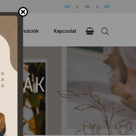
HU
|
EN
|
DE
rlási információk
Kapcsolat
UMPÁK