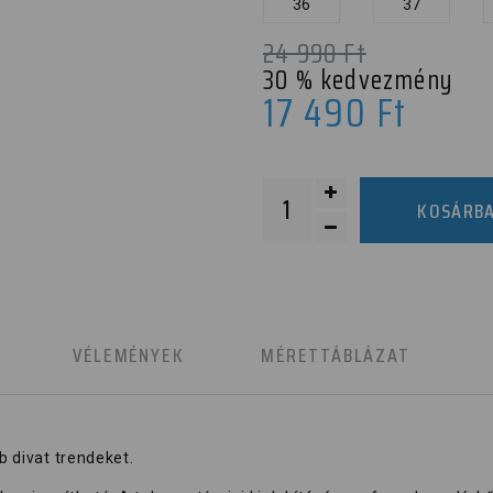
36
37
24 990
Ft
30
% kedvezmény
17 490
Ft
KOSÁRB
K
VÉLEMÉNYEK
MÉRETTÁBLÁZAT
b divat trendeket.