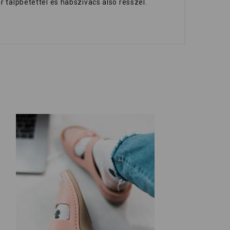
r talpbetéttel és habszivacs alsó résszel.