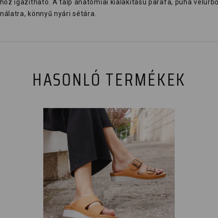
oz igazítható. A talp anatómiai kialakítású parafa, puha velúrbő
álatra, könnyű nyári sétára.
HASONLÓ TERMÉKEK