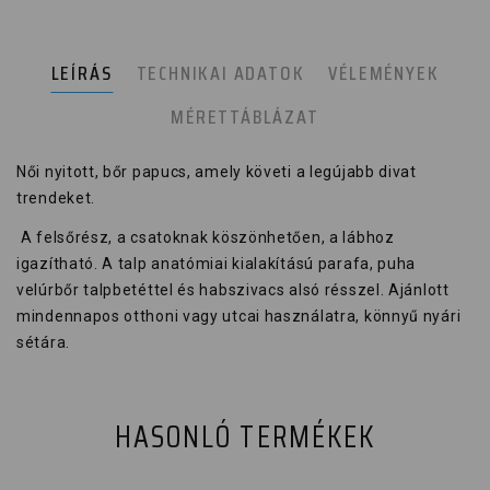
LEÍRÁS
TECHNIKAI ADATOK
VÉLEMÉNYEK
MÉRETTÁBLÁZAT
Női nyitott, bőr papucs, amely követi a legújabb divat
trendeket.
A felsőrész, a csatoknak köszönhetően, a lábhoz
igazítható. A talp anatómiai kialakítású parafa, puha
velúrbőr talpbetéttel és habszivacs alsó résszel. Ajánlott
mindennapos otthoni vagy utcai használatra, könnyű nyári
sétára.
HASONLÓ TERMÉKEK