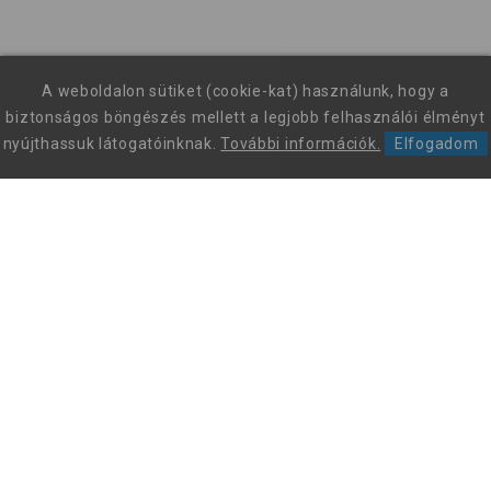
A weboldalon sütiket (cookie-kat) használunk, hogy a
biztonságos böngészés mellett a legjobb felhasználói élményt
nyújthassuk látogatóinknak.
További információk.
Elfogadom
Leon Comfort Step Kft. Leon márkájú gyógy-és kényelmi
papucsok és szandálok nagykereskedése.