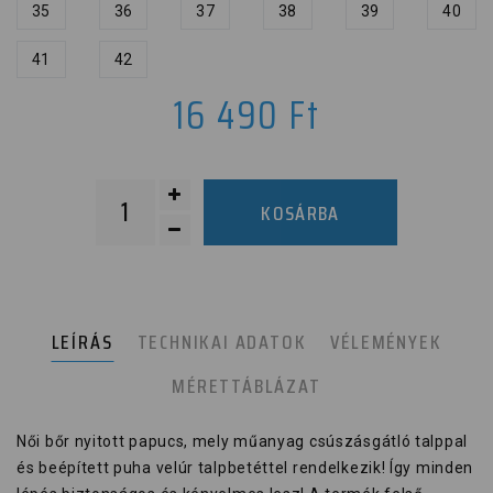
35
36
37
38
39
40
41
42
16 490
Ft
KOSÁRBA
LEÍRÁS
TECHNIKAI ADATOK
VÉLEMÉNYEK
MÉRETTÁBLÁZAT
Női bőr nyitott papucs, mely műanyag csúszásgátló talppal
és beépített puha velúr talpbetéttel rendelkezik! Így minden