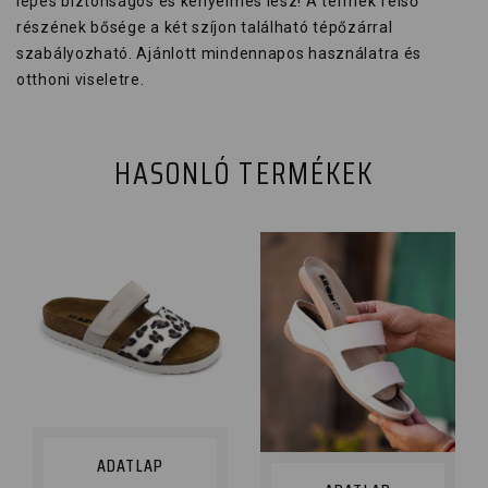
lépés biztonságos és kényelmes lesz! A termék felső
részének bősége a két szíjon található tépőzárral
szabályozható. Ajánlott mindennapos használatra és
otthoni viseletre.
HASONLÓ TERMÉKEK
ADATLAP