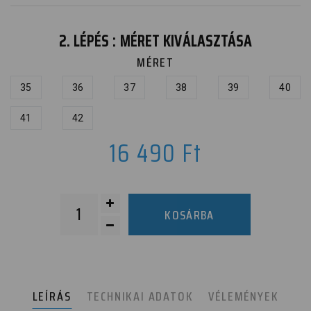
2. LÉPÉS : MÉRET KIVÁLASZTÁSA
MÉRET
35
36
37
38
39
40
41
42
16 490
Ft
KOSÁRBA
LEÍRÁS
TECHNIKAI ADATOK
VÉLEMÉNYEK