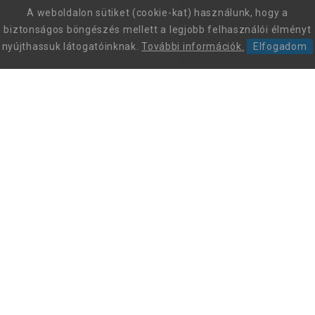
A weboldalon sütiket (cookie-kat) használunk, hogy a
biztonságos böngészés mellett a legjobb felhasználói élményt
nyújthassuk látogatóinknak.
További információk.
Elfogadom
Leon Comfort Step Kft. Leon márkájú gyógy-és kényelmi
papucsok és szandálok nagykereskedése.
+36 70 605 68 46
Az ügyfélszolgálat hívható: munkanapokon 9 és 15 óra között