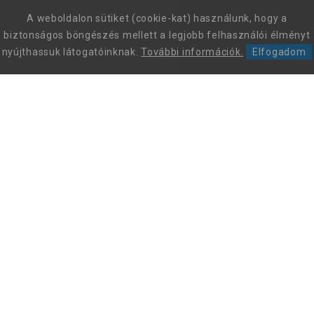
A weboldalon sütiket (cookie-kat) használunk, hogy a
biztonságos böngészés mellett a legjobb felhasználói élményt
nyújthassuk látogatóinknak.
További információk.
Elfogadom
Leon Comfort Step Kft. Leon márkájú gyógy-és kényelmi
papucsok és szandálok nagykereskedése.
+36 70 605 68 46
Az ügyfélszolgálat hívható: munkanapokon 9 és 15 óra között