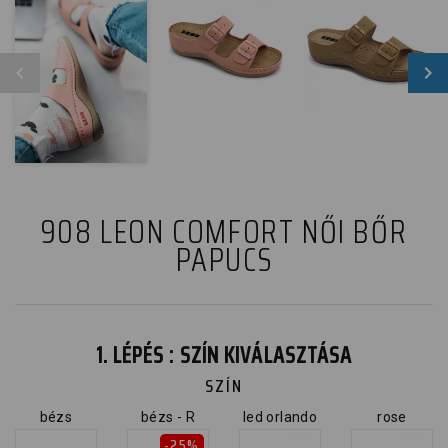
908 LEON COMFORT NŐI BŐR
PAPUCS
1. LÉPÉS : SZÍN KIVÁLASZTÁSA
SZÍN
bézs
bézs - R
led orlando
rose
-25%