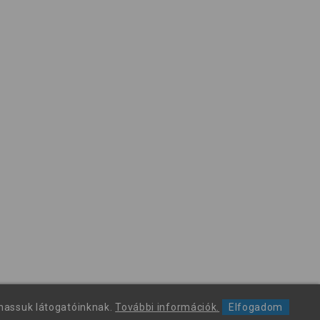
thassuk látogatóinknak.
További információk.
Elfogadom