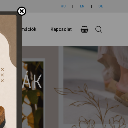
HU
|
EN
|
DE
rlási információk
Kapcsolat
UMPÁK