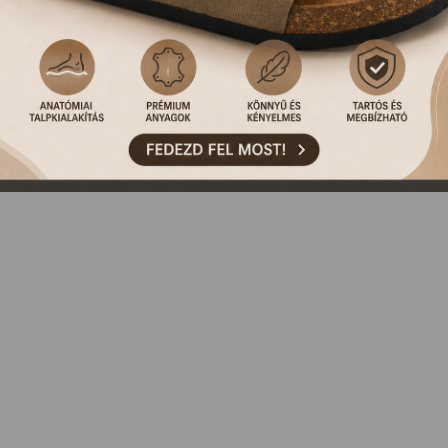
NCS ILYEN TERMÉKÜNK, VAGY MÁR KORÁBBAN