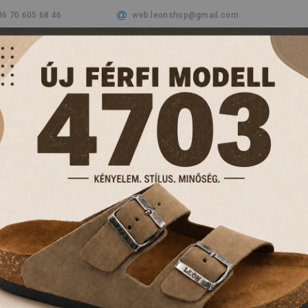
36 70 605 68 46
web.leonshop@gmail.com
Cégünkről
Termékeink
Aktualitások
Vásá
PAPUCSOK ÉS KL