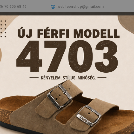
36 70 605 68 46
web.leonshop@gmail.com
Cégünkről
Termékeink
Aktualitások
Vásá
PAPUCSOK ÉS KL