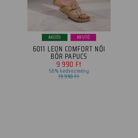
AKCIÓS
KIFUTÓ
6011 LEON COMFORT NŐI
BŐR PAPUCS
9 990 Ft
50% kedvezmény
19 990 Ft