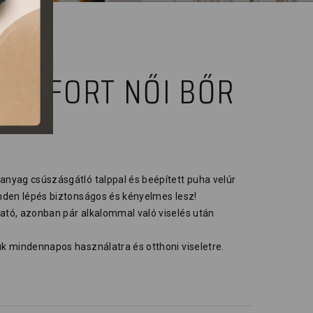
COMFORT NŐI BŐR
űanyag csúszásgátló talppal és beépített puha velúr
inden lépés biztonságos és kényelmes lesz!
ható, azonban pár alkalommal való viselés után
uk mindennapos használatra és otthoni viseletre.