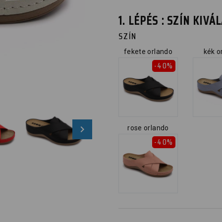
1. LÉPÉS : SZÍN KIV
SZÍN
fekete orlando
kék o
-40%
rose orlando
-40%