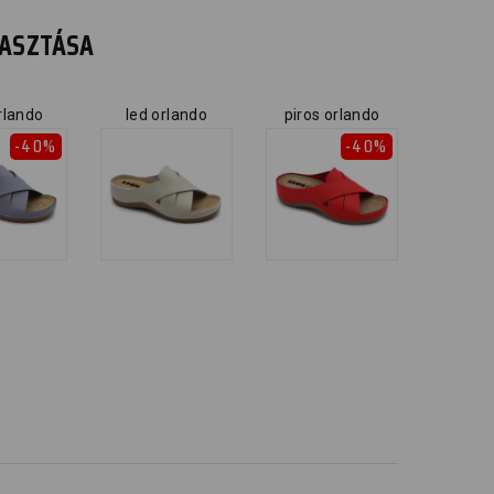
ÁLASZTÁSA
rlando
led orlando
piros orlando
-40%
-40%