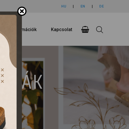
HU
|
EN
|
DE
rlási információk
Kapcsolat
UMPÁK