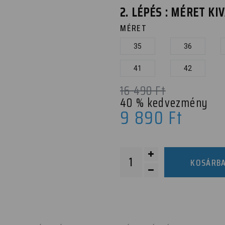
2. LÉPÉS : MÉRET K
MÉRET
35
36
41
42
16 490
Ft
40
% kedvezmény
9 890
Ft
KOSÁRB