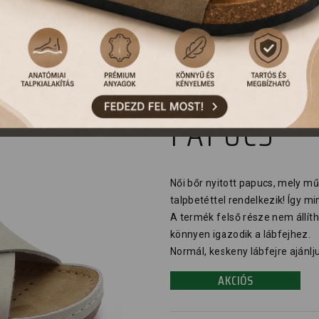
932 LEON 
PAPUCS
Női bőr nyitott papucs, mely m
talpbetéttel rendelkezik! Így m
A termék felső része nem állít
könnyen igazodik a lábfejhez.
Normál, keskeny lábfejre ajánlj
AKCIÓS