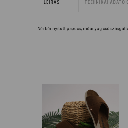
LEÍRÁS
TECHNIKAI ADATO
Női bőr nyitott papucs, műanyag csúszásgátlós