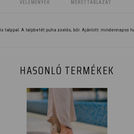
K
VÉLEMÉNYEK
MÉRETTÁBLÁZAT
 talppal. A talpbetét puha zselés, bőr. Ajánlott: mindennapos ha
HASONLÓ TERMÉKEK