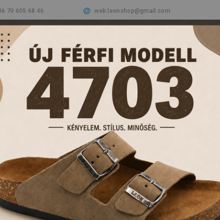
36 70 605 68 46
web.leonshop@gmail.com
Cégünkről
Termékeink
Aktualitások
Vásá
PAPUCSOK ÉS KL