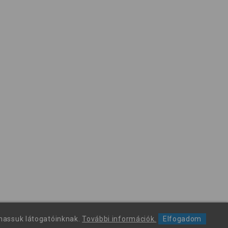
thassuk látogatóinknak.
További információk.
Elfogadom