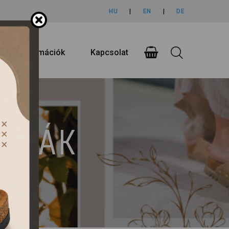
HU
|
EN
|
DE
rlási információk
Kapcsolat
UMPÁK