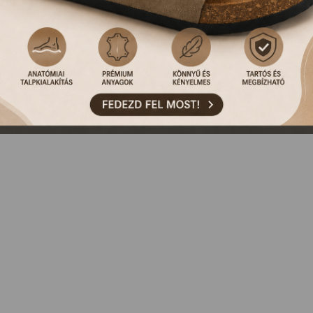
NCS ILYEN TERMÉKÜNK, VAGY MÁR KORÁBBAN