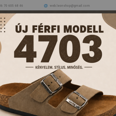
36 70 605 68 46
web.leonshop@gmail.com
Cégünkről
Termékeink
Aktualitások
Vásá
PAPUCSOK ÉS KL