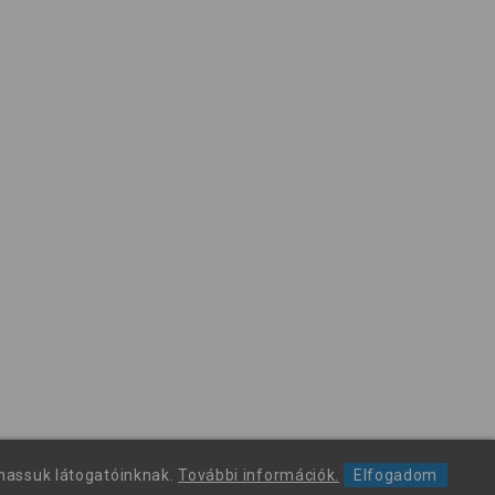
thassuk látogatóinknak.
További információk.
Elfogadom