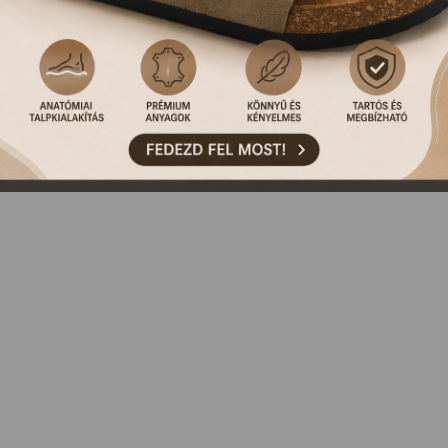
NCS ILYEN TERMÉKÜNK, VAGY MÁR KORÁBBAN