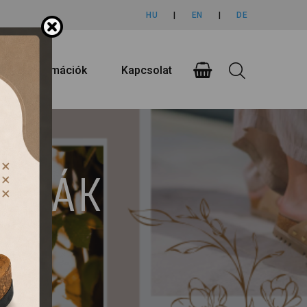
HU
|
EN
|
DE
rlási információk
Kapcsolat
UMPÁK