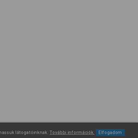
thassuk látogatóinknak.
További információk.
Elfogadom