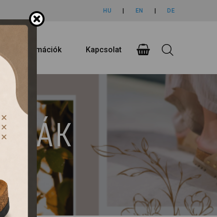
HU
|
EN
|
DE
rlási információk
Kapcsolat
UMPÁK