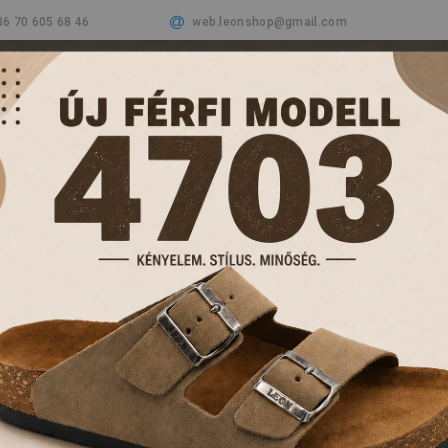
36 70 605 68 46
web.leonshop@gmail.com
Cégünkről
Termékeink
Aktualitások
Vásá
PAPUCSOK ÉS KL