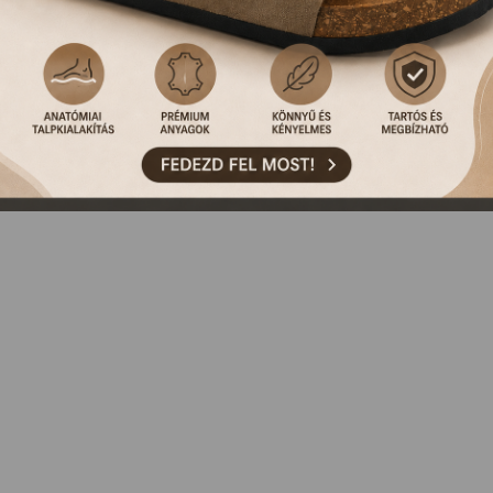
NCS ILYEN TERMÉKÜNK, VAGY MÁR KORÁBBAN