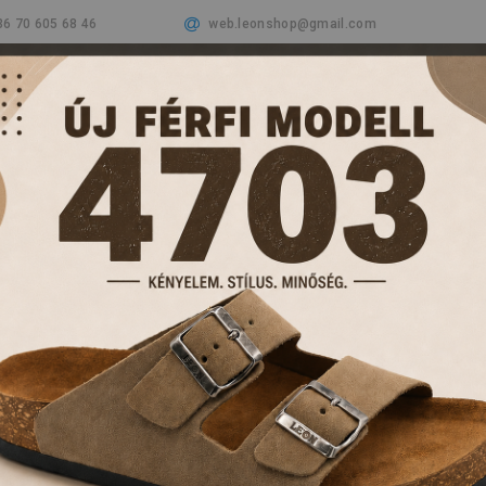
36 70 605 68 46
web.leonshop@gmail.com
Cégünkről
Termékeink
Aktualitások
Vásá
PAPUCSOK ÉS KL