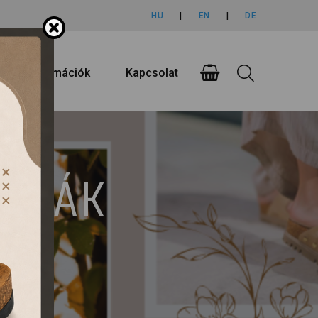
HU
|
EN
|
DE
rlási információk
Kapcsolat
UMPÁK