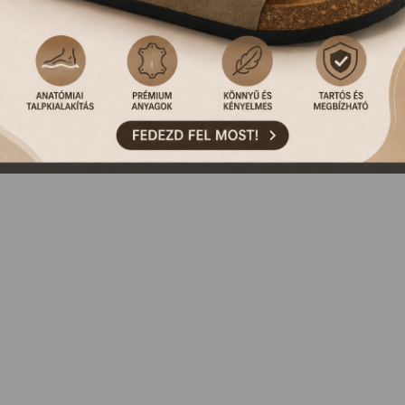
NCS ILYEN TERMÉKÜNK, VAGY MÁR KORÁBBAN