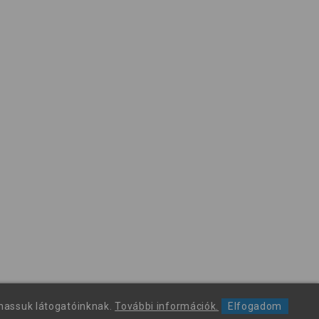
thassuk látogatóinknak.
További információk.
Elfogadom