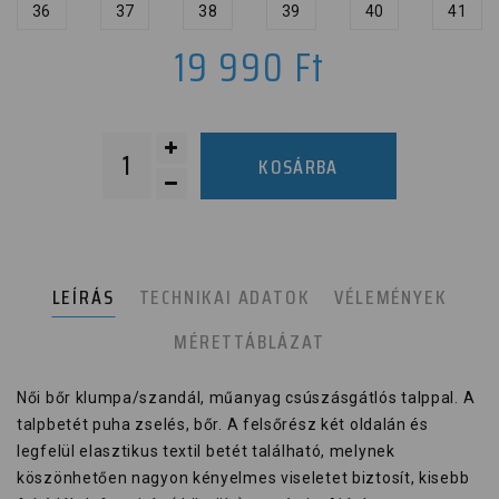
36
37
38
39
40
41
19 990
Ft
KOSÁRBA
LEÍRÁS
TECHNIKAI ADATOK
VÉLEMÉNYEK
MÉRETTÁBLÁZAT
Női bőr klumpa/szandál, műanyag csúszásgátlós talppal. A
talpbetét puha zselés, bőr. A felsőrész két oldalán és
legfelül elasztikus textil betét található, melynek
köszönhetően nagyon kényelmes viseletet biztosít, kisebb