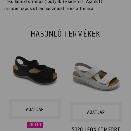
fokú lábdeformitás ( bütyök ) esetén is. Ajánlott:
mindennapos utcai használatra és otthonra.
HASONLÓ TERMÉKEK
ADATLAP
ADATLAP
KIFUTÓ
5020 LEON COMFORT