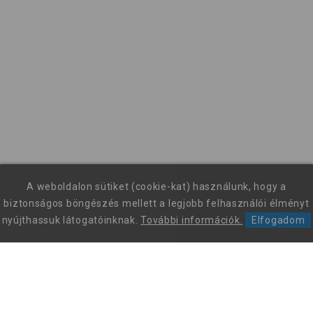
A weboldalon sütiket (cookie-kat) használunk, hogy a
biztonságos böngészés mellett a legjobb felhasználói élményt
nyújthassuk látogatóinknak.
További információk.
Elfogadom