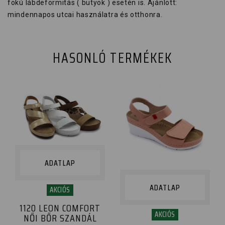
fokú lábdeformitás ( bütyök ) esetén is. Ajánlott:
mindennapos utcai használatra és otthonra.
HASONLÓ TERMÉKEK
ADATLAP
ADATLAP
AKCIÓS
1120 LEON COMFORT
AKCIÓS
NŐI BŐR SZANDÁL