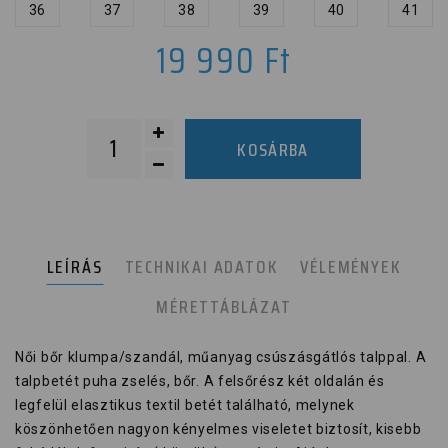
36
37
38
39
40
41
19 990
Ft
KOSÁRBA
LEÍRÁS
TECHNIKAI ADATOK
VÉLEMÉNYEK
MÉRETTÁBLÁZAT
Női bőr klumpa/szandál, műanyag csúszásgátlós talppal. A
talpbetét puha zselés, bőr. A felsőrész két oldalán és
legfelül elasztikus textil betét található, melynek
köszönhetően nagyon kényelmes viseletet biztosít, kisebb