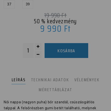
37
39
19 990
Ft
50
% kedvezmény
9 990
Ft
KOSÁRBA
LEÍRÁS
TECHNIKAI ADATOK
VÉLEMÉNYEK
MÉRETTÁBLÁZAT
Női nappa (nagyon puha) bőr szandál, csúszásgátlós
talppal. A felsőrészben gumi betét található, melynek