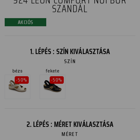
924 LEON COMFORT NŐI BŐR
SZANDÁL
AKCIÓS
1. LÉPÉS : SZÍN KIVÁLASZTÁSA
SZÍN
bézs
fekete
-50%
-50%
2. LÉPÉS : MÉRET KIVÁLASZTÁSA
MÉRET